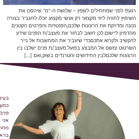
!! לפני שמתחילים לשפץ – שלושת ה-"מ" שיהפכו את
ץ לחוויה ליווי מקצועי רק אנשי מקצוע יוכלו להעביר בצורה
ה ומדויקת את הרצונות שלכם,הפנטזיות והפרטים הקטנים
יון ליישום.לכן חשוב לבחור את מעצב/ת הפנים שידע
יב ולקרוא אתכםכדי שיעביר את המחשבות אל נייר
וט ומשם אל המבצע בפועל.מעצב/ת פנים ישלבו בין
נות שלכםלבין החידושים והטרנדים בשוק,ואם […]
בעיני
כמעצבת
פנים,
אני
מחויבת
בראש