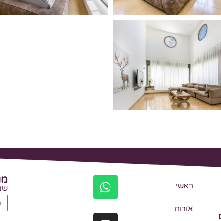
מו
ראשי
שם
אודות